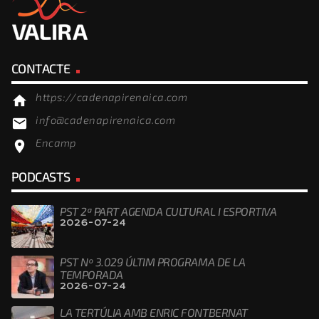
CONTACTE
https://cadenapirenaica.com
home
info@cadenapirenaica.com
email
Encamp
location_on
PODCASTS
PST 2ª PART AGENDA CULTURAL I ESPORTIVA
2026-07-24
PST Nº 3.029 ÚLTIM PROGRAMA DE LA
TEMPORADA
2026-07-24
LA TERTÚLIA AMB ENRIC FONTBERNAT