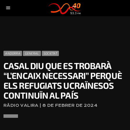
menu
ANDORRA
GENERAL
SOCIETAT
CASAL DIU QUE ES TROBARÀ
“L’ENCAIX NECESSARI” PERQUÈ
ELS REFUGIATS UCRAÏNESOS
CONTINUÏN AL PAÍS
RÀDIO VALIRA | 8 DE FEBRER DE 2024