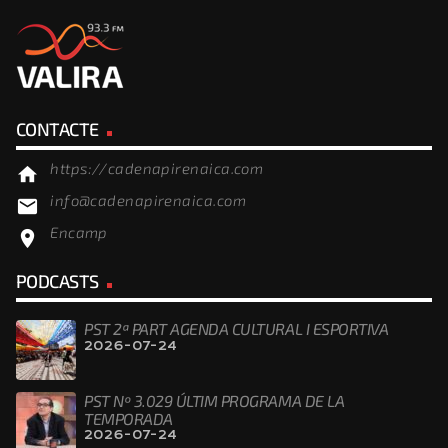
CONTACTE
https://cadenapirenaica.com
home
info@cadenapirenaica.com
email
Encamp
location_on
PODCASTS
PST 2ª PART AGENDA CULTURAL I ESPORTIVA
2026-07-24
PST Nº 3.029 ÚLTIM PROGRAMA DE LA
TEMPORADA
2026-07-24