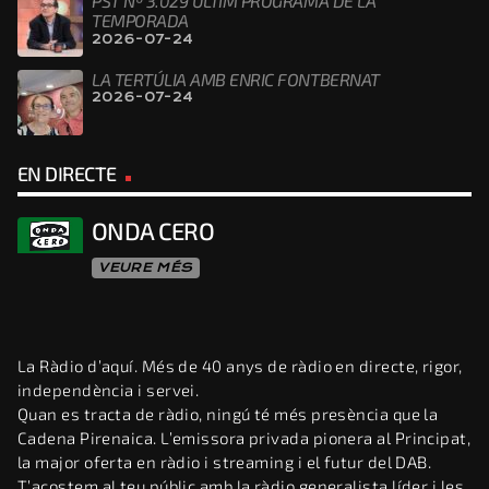
PST Nº 3.029 ÚLTIM PROGRAMA DE LA
TEMPORADA
2026-07-24
LA TERTÚLIA AMB ENRIC FONTBERNAT
2026-07-24
EN DIRECTE
ONDA CERO
VEURE MÉS
La Ràdio d’aquí. Més de 40 anys de ràdio en directe, rigor,
independència i servei.
Quan es tracta de ràdio, ningú té més presència que la
Cadena Pirenaica. L’emissora privada pionera al Principat,
la major oferta en ràdio i streaming i el futur del DAB.
T’acostem al teu públic amb la ràdio generalista líder i les