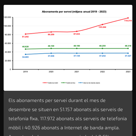
Els abonaments per servei durant el mes de
desembre se situen en 51.157 abonats als serveis de
telefonia fixa, 117.972 abonats als serveis de telefonia
mòbil i 40.926 abonats a Internet de banda ampla.