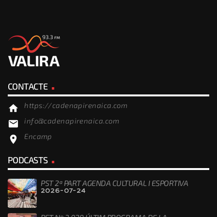
CONTACTE
https://cadenapirenaica.com
home
info@cadenapirenaica.com
email
Encamp
location_on
PODCASTS
PST 2ª PART AGENDA CULTURAL I ESPORTIVA
2026-07-24