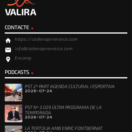
CONTACTE
https://cadenapirenaica.com
home
info@cadenapirenaica.com
email
Encamp
location_on
PODCASTS
PST 2ª PART AGENDA CULTURAL I ESPORTIVA
2026-07-24
PST Nº 3.029 ÚLTIM PROGRAMA DE LA
TEMPORADA
2026-07-24
LA TERTÚLIA AMB ENRIC FONTBERNAT