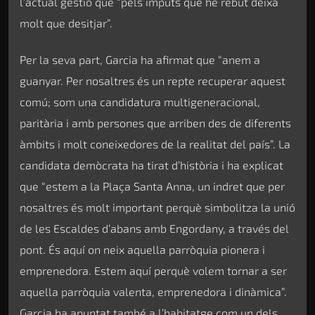
l’actual gestió que “pels imputs que he rebut deixa
molt que desitjar”.
Per la seva part, Garcia ha afirmat que “anem a
guanyar. Per nosaltres és un repte recuperar aquest
comú; som una candidatura multigeneracional,
paritària i amb persones que arriben des de diferents
àmbits i molt coneixedores de la realitat del país”. La
candidata demòcrata ha tirat d’història i ha explicat
que “estem a la Plaça Santa Anna, un indret que per
nosaltres és molt important perquè simbolitza la unió
de les Escaldes d’abans amb Engordany, a través del
pont. És aquí on neix aquella parròquia pionera i
emprenedora. Estem aquí perquè volem tornar a ser
aquella parròquia valenta, emprenedora i dinàmica”.
Garcia ha apuntat també a l’habitatge com un dels