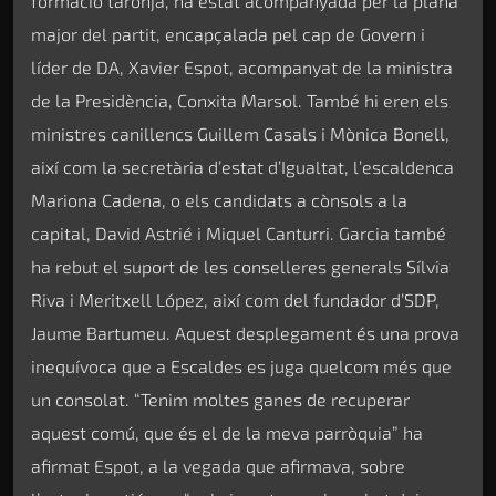
formació taronja, ha estat acompanyada per la plana
major del partit, encapçalada pel cap de Govern i
líder de DA, Xavier Espot, acompanyat de la ministra
de la Presidència, Conxita Marsol. També hi eren els
ministres canillencs Guillem Casals i Mònica Bonell,
així com la secretària d’estat d’Igualtat, l’escaldenca
Mariona Cadena, o els candidats a cònsols a la
capital, David Astrié i Miquel Canturri. Garcia també
ha rebut el suport de les conselleres generals Sílvia
Riva i Meritxell López, així com del fundador d’SDP,
Jaume Bartumeu. Aquest desplegament és una prova
inequívoca que a Escaldes es juga quelcom més que
un consolat. “Tenim moltes ganes de recuperar
aquest comú, que és el de la meva parròquia” ha
afirmat Espot, a la vegada que afirmava, sobre