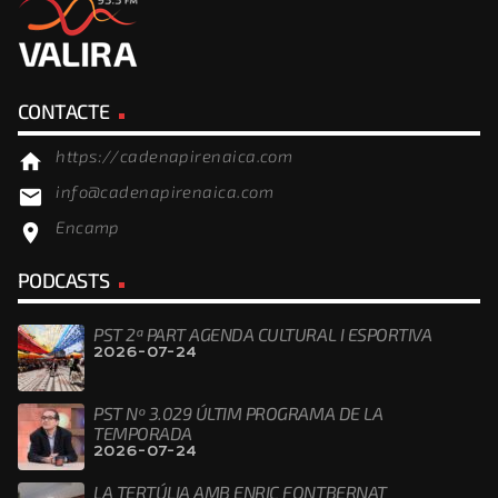
CONTACTE
https://cadenapirenaica.com
home
info@cadenapirenaica.com
email
Encamp
location_on
PODCASTS
PST 2ª PART AGENDA CULTURAL I ESPORTIVA
2026-07-24
PST Nº 3.029 ÚLTIM PROGRAMA DE LA
TEMPORADA
2026-07-24
LA TERTÚLIA AMB ENRIC FONTBERNAT