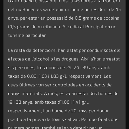
D’altra banda, dissabte a les 19.45 hores a la frontera
del riu Runer, es va detenir un home no resident de 45
anys, per estar en possessió de 0,5 grams de cocaïna
i 1,5 grams de marihuana. Accedia al Principat en un
turisme particular.
La resta de detencions, han estat per conduir sota els
efectes de l’alcohol o les drogues. Així, s’han arrestat
sis persones, tres dones de 29, 24 i 39 anys, amb
taxes de 0,83, 1,63 i 1,83 g/l. respectivament. Les
dues últimes van ser controlades en accidents de
danys materials. A més, es va arrestar dos homes de
19 i 38 anys, amb taxes d’1,06 i 1,41 g/l.
respectivament, i un home de 20 anys per donar
positiu a la prova de tòxics salivar. Pel que fa als dos
primers homes, també se’ls va detenir per un