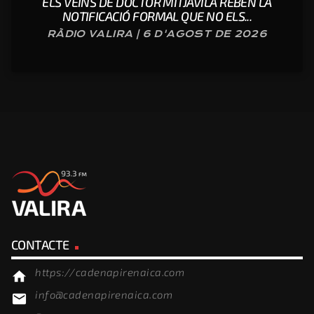
ELS VEÏNS DE DOCTOR MITJAVILA REBEN LA
NOTIFICACIÓ FORMAL QUE NO ELS...
RÀDIO VALIRA | 6 D'AGOST DE 2026
CONTACTE
https://cadenapirenaica.com
home
info@cadenapirenaica.com
email