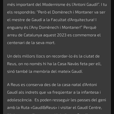
més important del Modernisme és l’Antoni Gaudí!”. I tu
els respondràs: “Però el Domènech i Montaner va ser
el mestre de Gaudí a la Facultat d’Arquitectura! I
enguany és l’Any Domènech i Montaner!” Perquè
arreu de Catalunya aquest 2023 es commemora el
centenari de la seva mort.
Un dels millors llocs on recordar-lo és la ciutat de
Reus, on no només hi ha la Casa Navàs feta per ell,
sinó també la memòria del mateix Gaudí.
A Reus es conserva des de la casa natal d’Antoni
Gaudí als indrets que va freqüentar a la infantesa i
adolescència. Es poden resseguir les passes del geni
amb la Ruta «Gaudí&Reus» i visitar el Gaudí Centre,