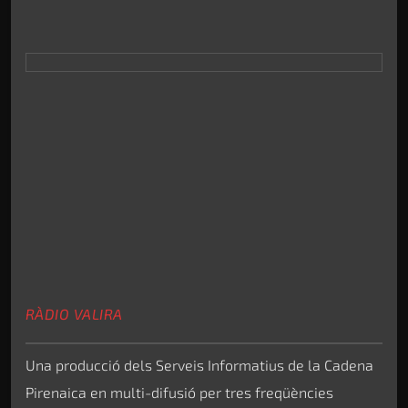
RÀDIO VALIRA
Una producció dels Serveis Informatius de la Cadena
Pirenaica en multi-difusió per tres freqüències
radiofòniques diferents del grup.
ARA EN DIRECTE
ONDA AGRARIA
VEURE MÉS