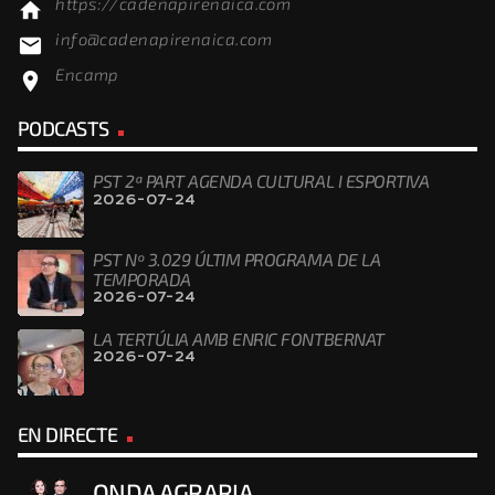
LA TERTÚLIA AMB ENRIC FONTBERNAT
2026-07-24
EN DIRECTE
ONDA AGRARIA
VEURE MÉS
La Ràdio d’aquí. Més de 40 anys de ràdio en directe, rigor,
independència i servei.
Quan es tracta de ràdio, ningú té més presència que la
Cadena Pirenaica. L’emissora privada pionera al Principat,
la major oferta en ràdio i streaming i el futur del DAB.
T’acostem al teu públic amb la ràdio generalista líder i les
millors emissores temàtiques.