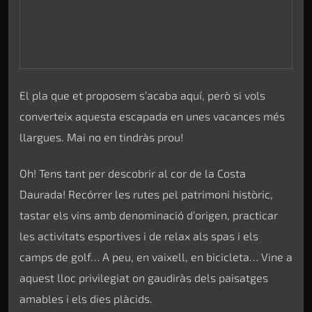
Daurada! Recórrer les rutes pel patrimoni històric,
tastar els vins amb denominació d’origen, practicar
les activitats esportives i de relax als spas i els
camps de golf… A peu, en vaixell, en bicicleta… Vine a
aquest lloc privilegiat on gaudiràs dels paisatges
amables i els dies plàcids.
Aquest territori és idoni per a unes vacances en
família, en parella, amb amics o per practicar el
turisme esportiu. Perquè hi teniu tantes propostes de
lleure i natura que no us les acabareu.
Pots omplir-te amb la remor de les onades o amb els
concerts i festivals. Pots treure’t les sabates a les
platges o caminar pels carrers plens d’història, art i