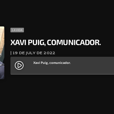
LA VIDA
XAVI PUIG, COMUNICADOR.
| 19 DE JULY DE 2022
Xavi Puig, comunicador.
play_circle_filled