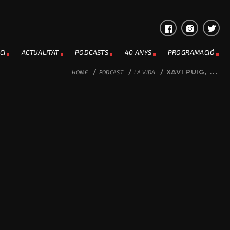
CI
ACTUALITAT
PODCASTS
40 ANYS
PROGRAMACIÓ
HOME
/
PODCAST
/
LA VIDA
/
XAVI PUIG, ...