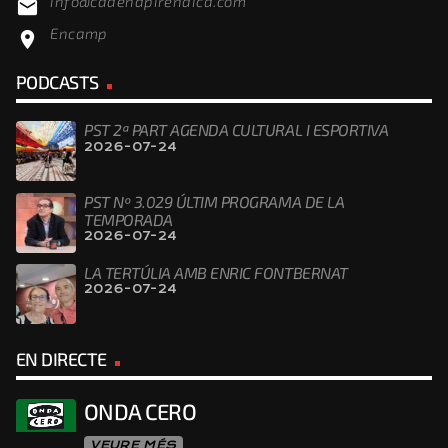
info@cadenapirenaica.com
email
Encamp
location_on
PODCASTS
PST 2ª PART AGENDA CULTURAL I ESPORTIVA
2026-07-24
PST Nº 3.029 ÚLTIM PROGRAMA DE LA
TEMPORADA
2026-07-24
LA TERTÚLIA AMB ENRIC FONTBERNAT
2026-07-24
EN DIRECTE
ONDA CERO
VEURE MÉS