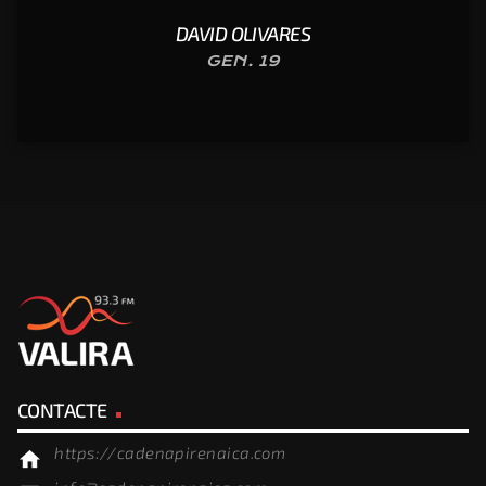
DAVID OLIVARES
GEN. 19
CONTACTE
https://cadenapirenaica.com
home