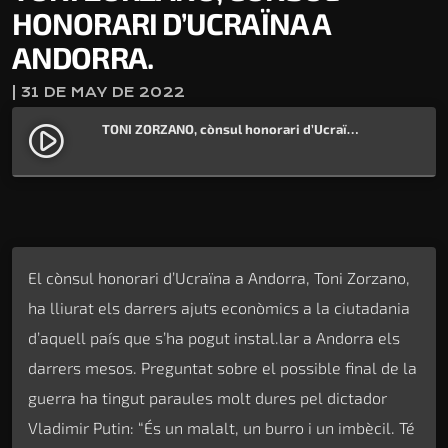
HONORARI D’UCRAÏNA A
ANDORRA.
| 31 DE MAY DE 2022
TONI ZORZANO, cònsul honorari d’Ucraïna a Andorra.
play_circle_filled
El cònsul honorari d’Ucraïna a Andorra, Toni Zorzano,
ha lliurat els darrers ajuts econòmics a la ciutadania
d’aquell país que s’ha pogut instal.lar a Andorra els
darrers mesos. Preguntat sobre el possible final de la
guerra ha tingut paraules molt dures pel dictador
Vladimir Putin: “És un malalt, un burro i un imbècil. Té