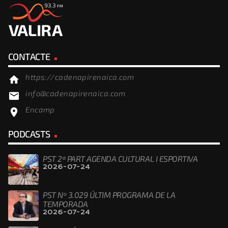
CONTACTE
https://cadenapirenaica.com
home
info@cadenapirenaica.com
email
Encamp
location_on
PODCASTS
PST 2ª PART AGENDA CULTURAL I ESPORTIVA
2026-07-24
PST Nº 3.029 ÚLTIM PROGRAMA DE LA
TEMPORADA
2026-07-24