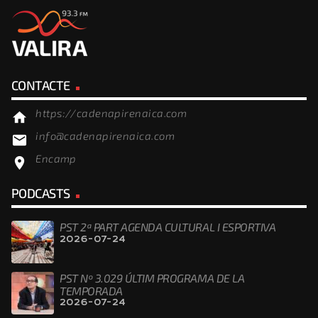
CONTACTE
https://cadenapirenaica.com
home
info@cadenapirenaica.com
email
Encamp
location_on
PODCASTS
PST 2ª PART AGENDA CULTURAL I ESPORTIVA
2026-07-24
PST Nº 3.029 ÚLTIM PROGRAMA DE LA
TEMPORADA
2026-07-24