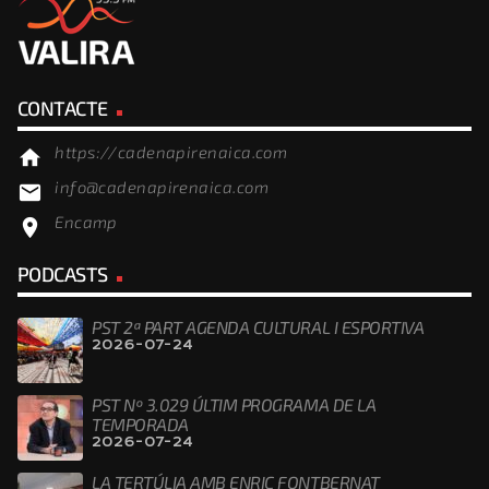
CONTACTE
https://cadenapirenaica.com
home
info@cadenapirenaica.com
email
Encamp
location_on
PODCASTS
PST 2ª PART AGENDA CULTURAL I ESPORTIVA
2026-07-24
PST Nº 3.029 ÚLTIM PROGRAMA DE LA
TEMPORADA
2026-07-24
LA TERTÚLIA AMB ENRIC FONTBERNAT