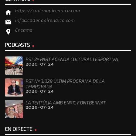
https://cadenapirenaica.com
home
info@cadenapirenaica.com
email
Encamp
location_on
PODCASTS
PST 2ª PART AGENDA CULTURAL I ESPORTIVA
2026-07-24
PST Nº 3.029 ÚLTIM PROGRAMA DE LA
TEMPORADA
2026-07-24
LA TERTÚLIA AMB ENRIC FONTBERNAT
2026-07-24
EN DIRECTE