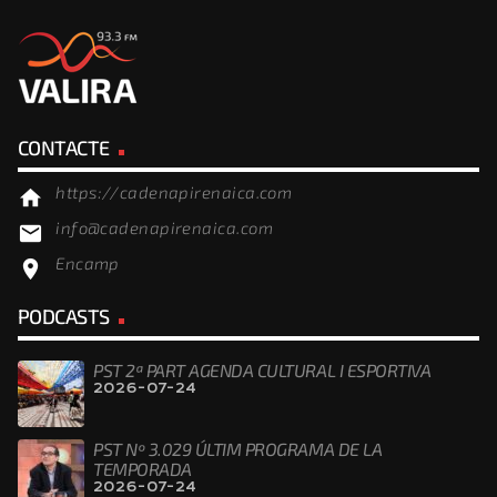
CONTACTE
https://cadenapirenaica.com
home
info@cadenapirenaica.com
email
Encamp
location_on
PODCASTS
PST 2ª PART AGENDA CULTURAL I ESPORTIVA
2026-07-24
PST Nº 3.029 ÚLTIM PROGRAMA DE LA
TEMPORADA
2026-07-24