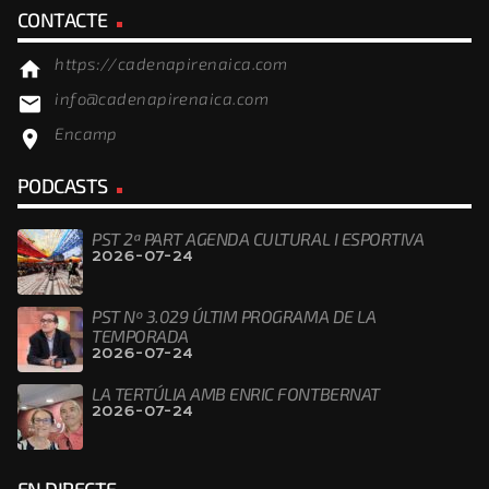
CONTACTE
https://cadenapirenaica.com
home
info@cadenapirenaica.com
email
Encamp
location_on
PODCASTS
PST 2ª PART AGENDA CULTURAL I ESPORTIVA
2026-07-24
PST Nº 3.029 ÚLTIM PROGRAMA DE LA
TEMPORADA
2026-07-24
LA TERTÚLIA AMB ENRIC FONTBERNAT
2026-07-24
EN DIRECTE