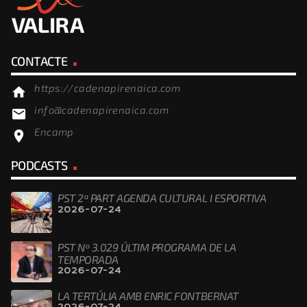
CONTACTE
https://cadenapirenaica.com
home
info@cadenapirenaica.com
email
Encamp
location_on
PODCASTS
PST 2ª PART AGENDA CULTURAL I ESPORTIVA
2026-07-24
PST Nº 3.029 ÚLTIM PROGRAMA DE LA
TEMPORADA
2026-07-24
LA TERTÚLIA AMB ENRIC FONTBERNAT
2026-07-24