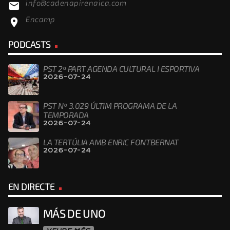
info@cadenapirenaica.com
email
Encamp
location_on
PODCASTS
PST 2ª PART AGENDA CULTURAL I ESPORTIVA
2026-07-24
PST Nº 3.029 ÚLTIM PROGRAMA DE LA
TEMPORADA
2026-07-24
LA TERTÚLIA AMB ENRIC FONTBERNAT
2026-07-24
EN DIRECTE
MÁS DE UNO