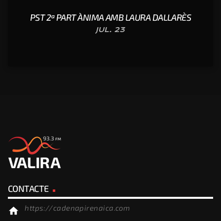
PST 2ª PART ÀNIMA AMB LAURA DALLARÈS
JUL. 23
CONTACTE
https://cadenapirenaica.com
home