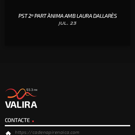
PST 2ª PART ÀNIMA AMB LAURA DALLARÈS
JUL. 23
CONTACTE
https://cadenapirenaica.com
home