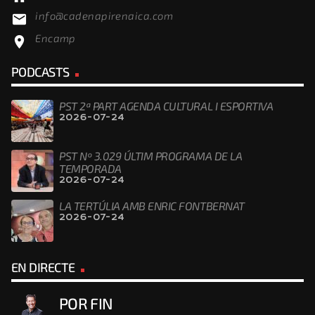
info@cadenapirenaica.com
email
Encamp
location_on
PODCASTS
PST 2ª PART AGENDA CULTURAL I ESPORTIVA
2026-07-24
PST Nº 3.029 ÚLTIM PROGRAMA DE LA
TEMPORADA
2026-07-24
LA TERTÚLIA AMB ENRIC FONTBERNAT
2026-07-24
EN DIRECTE
POR FIN