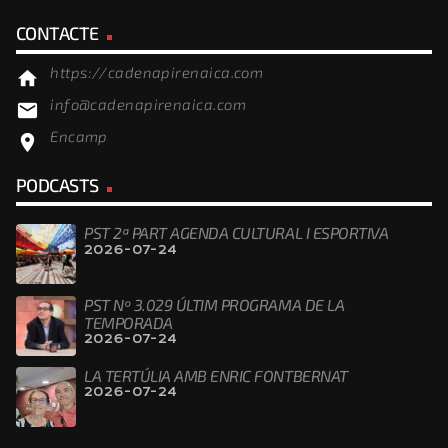
CONTACTE
https://cadenapirenaica.com
home
info@cadenapirenaica.com
email
Encamp
location_on
PODCASTS
PST 2ª PART AGENDA CULTURAL I ESPORTIVA
2026-07-24
PST Nº 3.029 ÚLTIM PROGRAMA DE LA
TEMPORADA
2026-07-24
LA TERTÚLIA AMB ENRIC FONTBERNAT
2026-07-24