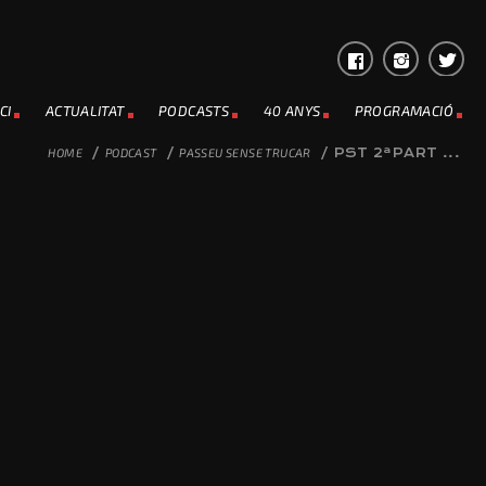
CI
ACTUALITAT
PODCASTS
40 ANYS
PROGRAMACIÓ
HOME
/
PODCAST
/
PASSEU SENSE TRUCAR
/
PST 2ªPART ...