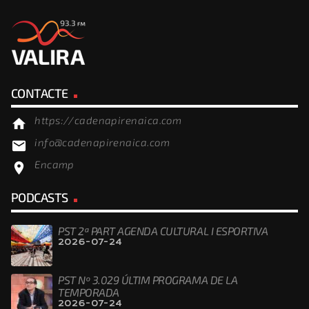
CONTACTE
https://cadenapirenaica.com
home
info@cadenapirenaica.com
email
Encamp
location_on
PODCASTS
PST 2ª PART AGENDA CULTURAL I ESPORTIVA
2026-07-24
PST Nº 3.029 ÚLTIM PROGRAMA DE LA
TEMPORADA
2026-07-24