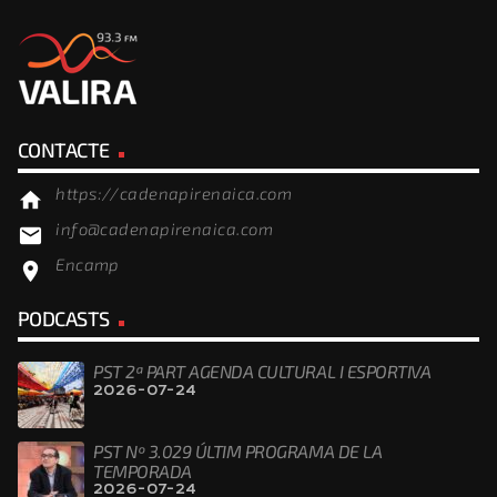
CONTACTE
https://cadenapirenaica.com
home
info@cadenapirenaica.com
email
Encamp
location_on
PODCASTS
PST 2ª PART AGENDA CULTURAL I ESPORTIVA
2026-07-24
PST Nº 3.029 ÚLTIM PROGRAMA DE LA
TEMPORADA
2026-07-24