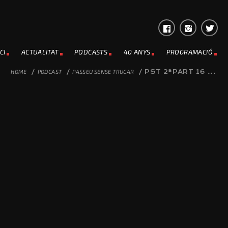
CI
ACTUALITAT
PODCASTS
40 ANYS
PROGRAMACIÓ
HOME
/
PODCAST
/
PASSEU SENSE TRUCAR
/
PST 2ªPART 16 ...