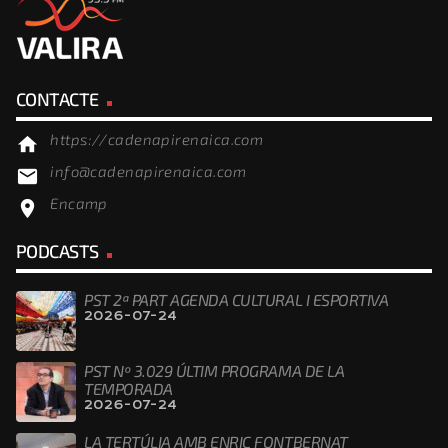
CONTACTE
https://cadenapirenaica.com
home
info@cadenapirenaica.com
email
Encamp
location_on
PODCASTS
PST 2ª PART AGENDA CULTURAL I ESPORTIVA
2026-07-24
PST Nº 3.029 ÚLTIM PROGRAMA DE LA
TEMPORADA
2026-07-24
LA TERTÚLIA AMB ENRIC FONTBERNAT