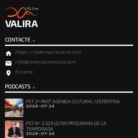
CONTACTE
https://cadenapirenaica.com
home
info@cadenapirenaica.com
email
Encamp
location_on
PODCASTS
PST 2ª PART AGENDA CULTURAL I ESPORTIVA
2026-07-24
PST Nº 3.029 ÚLTIM PROGRAMA DE LA
TEMPORADA
2026-07-24