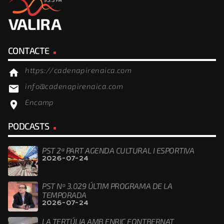
CONTACTE
https://cadenapirenaica.com
home
info@cadenapirenaica.com
email
Encamp
location_on
PODCASTS
PST 2ª PART AGENDA CULTURAL I ESPORTIVA
2026-07-24
PST Nº 3.029 ÚLTIM PROGRAMA DE LA
TEMPORADA
2026-07-24
LA TERTÚLIA AMB ENRIC FONTBERNAT