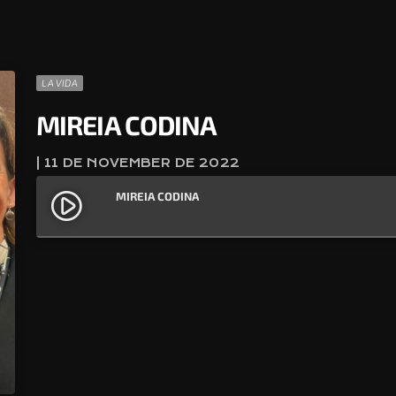
LA VIDA
MIREIA CODINA
| 11 DE NOVEMBER DE 2022
MIREIA CODINA
play_circle_filled