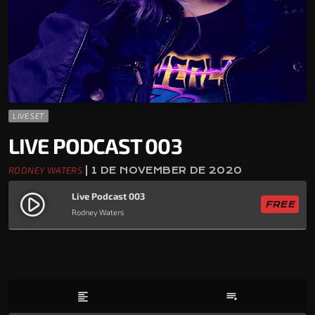
LIVE SET
LIVE PODCAST 003
RODNEY WATERS
| 1 DE NOVEMBER DE 2020
Live Podcast 003
play_circle_filled
FREE
Rodney Waters
format_align_left
playlist_play