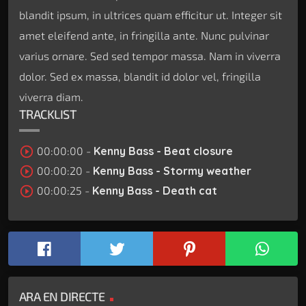
blandit ipsum, in ultrices quam efficitur ut. Integer sit
amet eleifend ante, in fringilla ante. Nunc pulvinar
varius ornare. Sed sed tempor massa. Nam in viverra
dolor. Sed ex massa, blandit id dolor vel, fringilla
viverra diam.
TRACKLIST
play_circle_outline
00:00:00 -
Kenny Bass - Beat closure
play_circle_outline
00:00:20 -
Kenny Bass - Stormy weather
play_circle_outline
00:00:25 -
Kenny Bass - Death cat
ARA EN DIRECTE