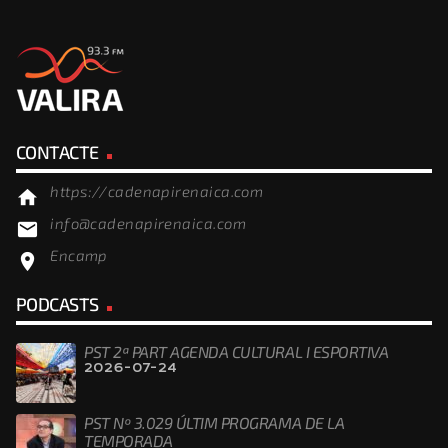
CONTACTE
https://cadenapirenaica.com
home
info@cadenapirenaica.com
email
Encamp
location_on
PODCASTS
PST 2ª PART AGENDA CULTURAL I ESPORTIVA
2026-07-24
PST Nº 3.029 ÚLTIM PROGRAMA DE LA
TEMPORADA