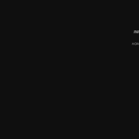
INI
HO