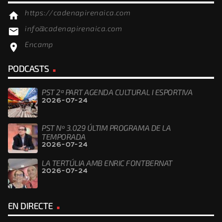
https://cadenapirenaica.com
home
info@cadenapirenaica.com
email
Encamp
location_on
PODCASTS
PST 2ª PART AGENDA CULTURAL I ESPORTIVA
2026-07-24
PST Nº 3.029 ÚLTIM PROGRAMA DE LA
TEMPORADA
2026-07-24
LA TERTÚLIA AMB ENRIC FONTBERNAT
2026-07-24
EN DIRECTE