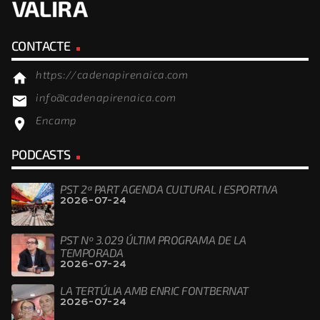
CONTACTE
https://cadenapirenaica.com
home
info@cadenapirenaica.com
email
Encamp
location_on
PODCASTS
PST 2ª PART AGENDA CULTURAL I ESPORTIVA
2026-07-24
PST Nº 3.029 ÚLTIM PROGRAMA DE LA
TEMPORADA
2026-07-24
LA TERTÚLIA AMB ENRIC FONTBERNAT
2026-07-24