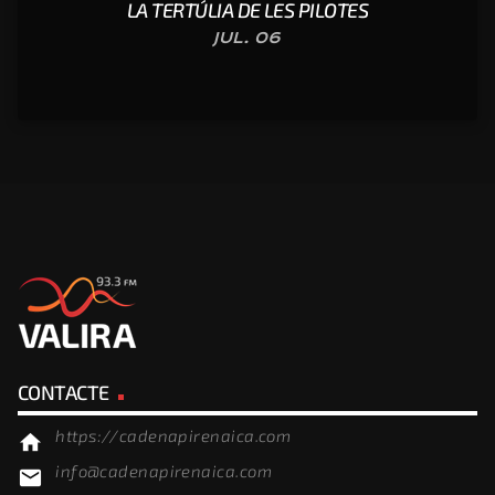
LA TERTÚLIA DE LES PILOTES
JUL. 06
CONTACTE
https://cadenapirenaica.com
home
info@cadenapirenaica.com
email