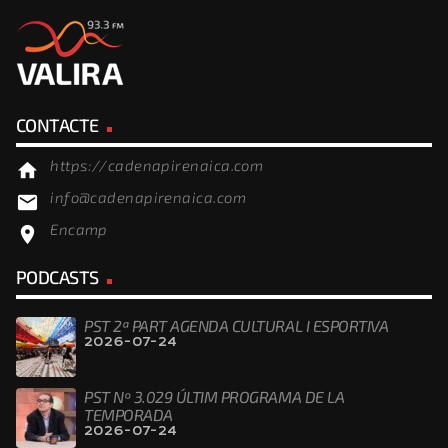
CONTACTE
https://cadenapirenaica.com
home
info@cadenapirenaica.com
email
Encamp
location_on
PODCASTS
PST 2ª PART AGENDA CULTURAL I ESPORTIVA
2026-07-24
PST Nº 3.029 ÚLTIM PROGRAMA DE LA
TEMPORADA
2026-07-24