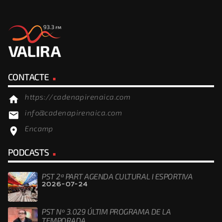
CONTACTE
https://cadenapirenaica.com
home
info@cadenapirenaica.com
email
Encamp
location_on
PODCASTS
PST 2ª PART AGENDA CULTURAL I ESPORTIVA
2026-07-24
PST Nº 3.029 ÚLTIM PROGRAMA DE LA
TEMPORADA