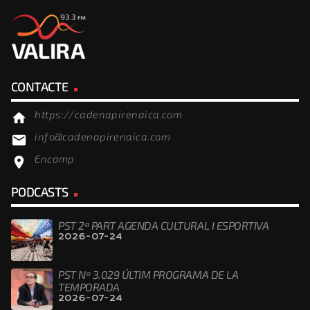
CONTACTE
https://cadenapirenaica.com
home
info@cadenapirenaica.com
email
Encamp
location_on
PODCASTS
PST 2ª PART AGENDA CULTURAL I ESPORTIVA
2026-07-24
PST Nº 3.029 ÚLTIM PROGRAMA DE LA
TEMPORADA
2026-07-24