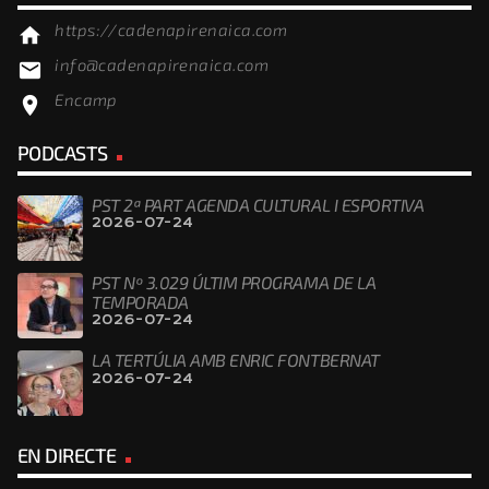
https://cadenapirenaica.com
home
info@cadenapirenaica.com
email
Encamp
location_on
PODCASTS
PST 2ª PART AGENDA CULTURAL I ESPORTIVA
2026-07-24
PST Nº 3.029 ÚLTIM PROGRAMA DE LA
TEMPORADA
2026-07-24
LA TERTÚLIA AMB ENRIC FONTBERNAT
2026-07-24
EN DIRECTE