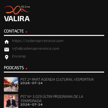
CONTACTE
https://cadenapirenaica.com
home
info@cadenapirenaica.com
email
Encamp
location_on
PODCASTS
PST 2ª PART AGENDA CULTURAL I ESPORTIVA
2026-07-24
PST Nº 3.029 ÚLTIM PROGRAMA DE LA
TEMPORADA
2026-07-24