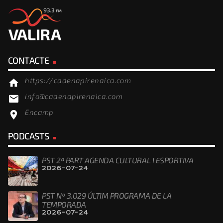
CONTACTE
https://cadenapirenaica.com
home
info@cadenapirenaica.com
email
Encamp
location_on
PODCASTS
PST 2ª PART AGENDA CULTURAL I ESPORTIVA
2026-07-24
PST Nº 3.029 ÚLTIM PROGRAMA DE LA
TEMPORADA
2026-07-24