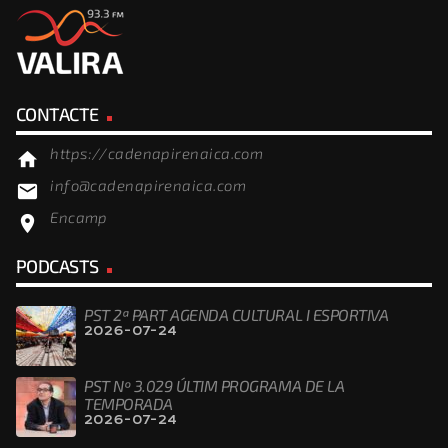
CONTACTE
https://cadenapirenaica.com
home
info@cadenapirenaica.com
email
Encamp
location_on
PODCASTS
PST 2ª PART AGENDA CULTURAL I ESPORTIVA
2026-07-24
PST Nº 3.029 ÚLTIM PROGRAMA DE LA
TEMPORADA
2026-07-24