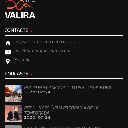
CONTACTE
https://cadenapirenaica.com
home
info@cadenapirenaica.com
email
Encamp
location_on
PODCASTS
PST 2ª PART AGENDA CULTURAL I ESPORTIVA
2026-07-24
PST Nº 3.029 ÚLTIM PROGRAMA DE LA
TEMPORADA
2026-07-24
LA TERTÚLIA AMB ENRIC FONTBERNAT