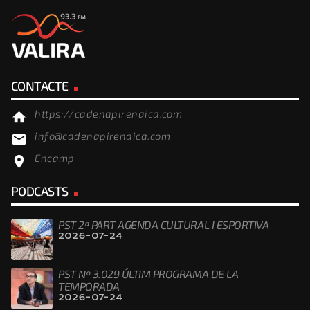
CONTACTE
https://cadenapirenaica.com
home
info@cadenapirenaica.com
email
Encamp
location_on
PODCASTS
PST 2ª PART AGENDA CULTURAL I ESPORTIVA
2026-07-24
PST Nº 3.029 ÚLTIM PROGRAMA DE LA
TEMPORADA
2026-07-24