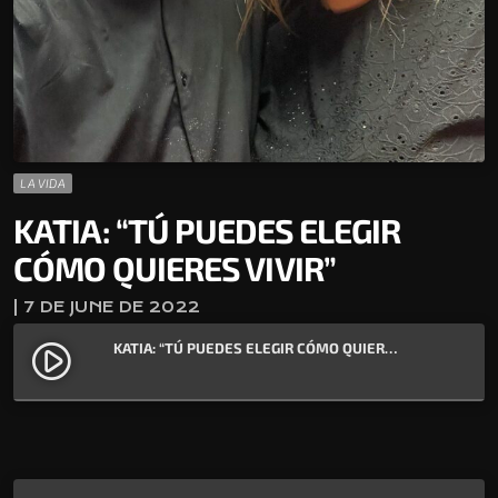
LA VIDA
KATIA: “TÚ PUEDES ELEGIR
CÓMO QUIERES VIVIR”
| 7 DE JUNE DE 2022
KATIA: “TÚ PUEDES ELEGIR CÓMO QUIERES VIVIR”
play_circle_filled