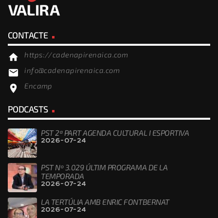
CONTACTE
https://cadenapirenaica.com
home
info@cadenapirenaica.com
email
Encamp
location_on
PODCASTS
PST 2ª PART AGENDA CULTURAL I ESPORTIVA
2026-07-24
PST Nº 3.029 ÚLTIM PROGRAMA DE LA
TEMPORADA
2026-07-24
LA TERTÚLIA AMB ENRIC FONTBERNAT
2026-07-24