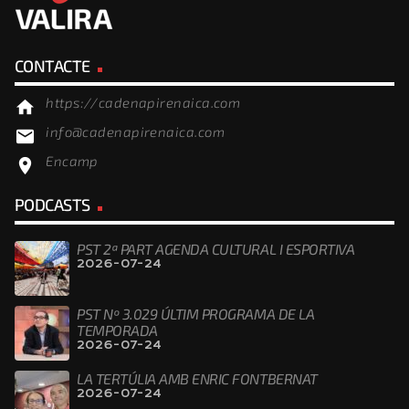
CONTACTE
https://cadenapirenaica.com
home
info@cadenapirenaica.com
email
Encamp
location_on
PODCASTS
PST 2ª PART AGENDA CULTURAL I ESPORTIVA
2026-07-24
PST Nº 3.029 ÚLTIM PROGRAMA DE LA
TEMPORADA
2026-07-24
LA TERTÚLIA AMB ENRIC FONTBERNAT
2026-07-24