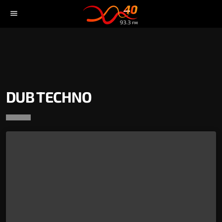
menu
DUB TECHNO