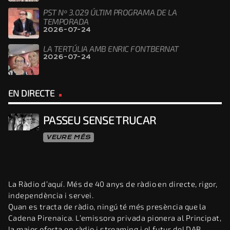
PST Nº 3.029 ÚLTIM PROGRAMA DE LA
TEMPORADA
2026-07-24
LA TERTÚLIA AMB ENRIC FONTBERNAT
2026-07-24
EN DIRECTE
PASSEU SENSE TRUCAR
VEURE MÉS
La Ràdio d’aquí. Més de 40 anys de ràdio en directe, rigor,
independència i servei.
Quan es tracta de ràdio, ningú té més presència que la
Cadena Pirenaica. L’emissora privada pionera al Principat,
la major oferta en ràdio i streaming i el futur del DAB.