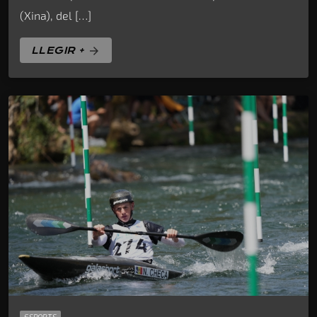
(Xina), del […]
LLEGIR +
arrow_forward
ESPORTS