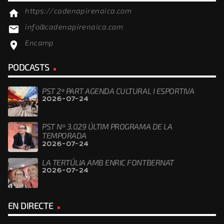
https://cadenapirenaica.com
home
info@cadenapirenaica.com
email
Encamp
location_on
PODCASTS
PST 2ª PART AGENDA CULTURAL I ESPORTIVA
2026-07-24
PST Nº 3.029 ÚLTIM PROGRAMA DE LA
TEMPORADA
2026-07-24
LA TERTÚLIA AMB ENRIC FONTBERNAT
2026-07-24
EN DIRECTE