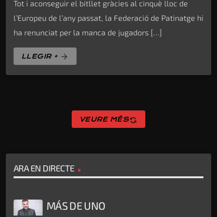
Tot i aconseguir el bitllet gràcies al cinquè lloc de
l’Europeu de l’any passat, la Federació de Patinatge hi
ha renunciat per la manca de jugadors […]
LLEGIR +
arrow_forward
sync
VEURE MÉS
ARA EN DIRECTE
MÁS DE UNO