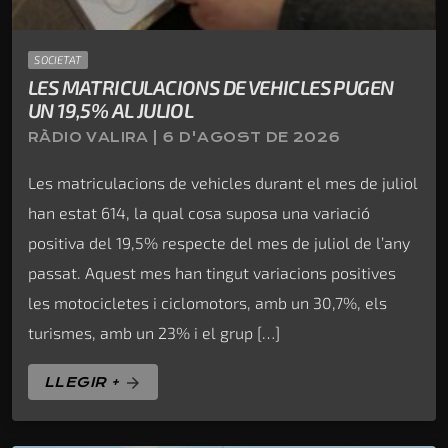
SOCIETAT
LES MATRICULACIONS DE VEHICLES PUGEN
UN 19,5% AL JULIOL
RÀDIO VALIRA | 6 D'AGOST DE 2026
Les matriculacions de vehicles durant el mes de juliol
han estat 614, la qual cosa suposa una variació
positiva del 19,5% respecte del mes de juliol de l’any
passat. Aquest mes han tingut variacions positives
les motocicletes i ciclomotors, amb un 30,7%, els
turismes, amb un 23% i el grup […]
LLEGIR +
arrow_forward