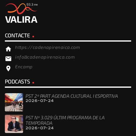
CONTACTE
https://cadenapirenaica.com
home
info@cadenapirenaica.com
email
Encamp
location_on
PODCASTS
PST 2ª PART AGENDA CULTURAL I ESPORTIVA
2026-07-24
PST Nº 3.029 ÚLTIM PROGRAMA DE LA
TEMPORADA
2026-07-24