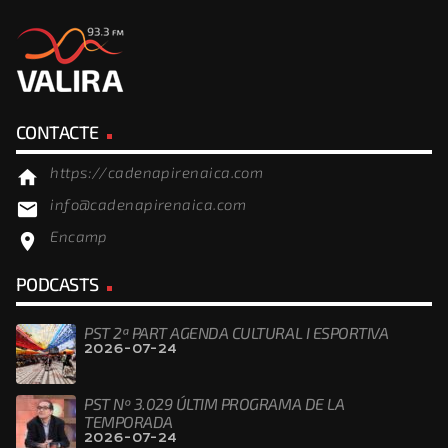
CONTACTE
https://cadenapirenaica.com
home
info@cadenapirenaica.com
email
Encamp
location_on
PODCASTS
PST 2ª PART AGENDA CULTURAL I ESPORTIVA
2026-07-24
PST Nº 3.029 ÚLTIM PROGRAMA DE LA
TEMPORADA
2026-07-24