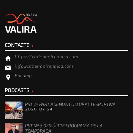
CONTACTE
https://cadenapirenaica.com
home
info@cadenapirenaica.com
email
Encamp
location_on
PODCASTS
PST 2ª PART AGENDA CULTURAL I ESPORTIVA
2026-07-24
PST Nº 3.029 ÚLTIM PROGRAMA DE LA
TEMPORADA